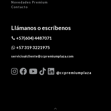
Novedades Premium
Contacto
Llámanos o escríbenos
+57(604) 4487071
+57 319 3221975
servicioalcliente@ccpremiumplaza.com
@ccpremiumplaza