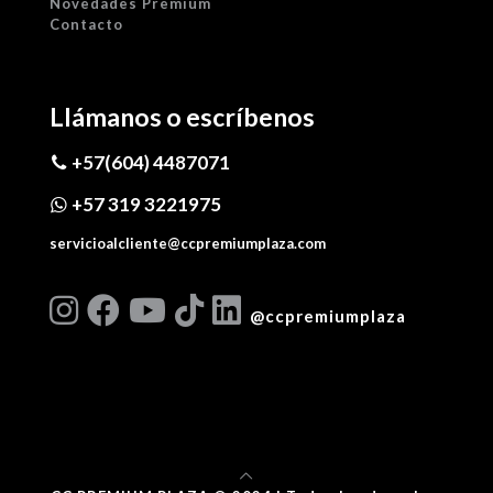
Novedades Premium
Contacto
Llámanos o escríbenos
+57(604) 4487071
+57 319 3221975
servicioalcliente@ccpremiumplaza.com
@ccpremiumplaza