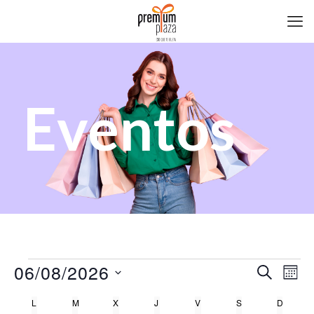
Eventos
Eventos
Nave
06/08/2026
Na
Buscar
Me
de
de
Selecciona
Calendario
L
LUNES
M
MARTES
X
MIÉRCOLES
J
JUEVES
V
VIERNES
S
SÁBADO
D
DOMI
la
vis