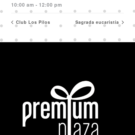
10:00 am - 12:00 pm
Club Los Pilos
Sagrada eucaristía