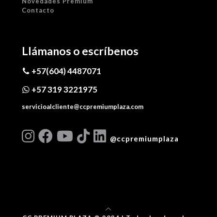
Novedades Premium
Contacto
Llámanos o escríbenos
+57(604) 4487071
+57 319 3221975
servicioalcliente@ccpremiumplaza.com
@ccpremiumplaza