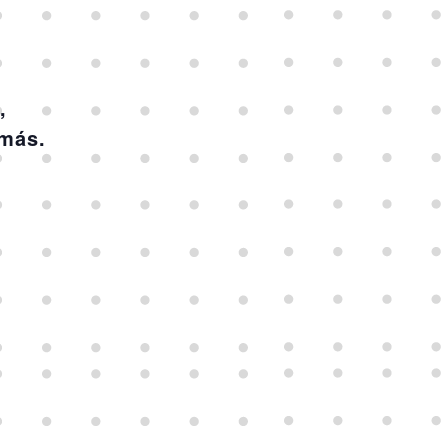
,
 más.