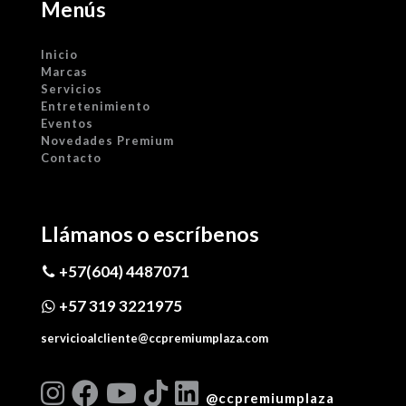
Menús
Inicio
Marcas
Servicios
Entretenimiento
Eventos
Novedades Premium
Contacto
Llámanos o escríbenos
+57(604) 4487071
+57 319 3221975
servicioalcliente@ccpremiumplaza.com
@ccpremiumplaza