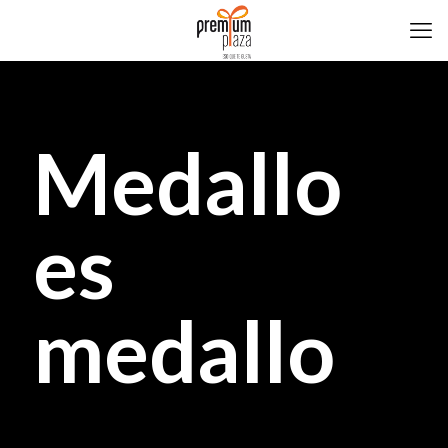
Medallo
es
medallo