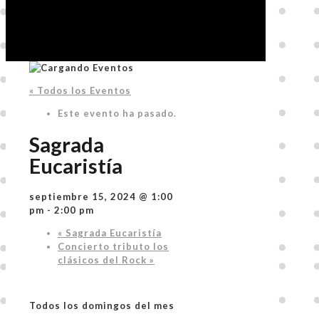
« Todos los Eventos
Este evento ha pasado.
Sagrada
Eucaristía
septiembre 15, 2024 @ 1:00
pm
-
2:00 pm
«
Sagrada Eucaristía
Concierto tributo los
clásicos del Rock
»
Todos los domingos del mes