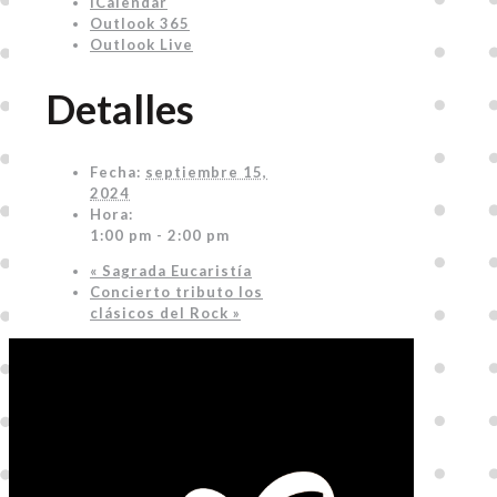
iCalendar
Outlook 365
Outlook Live
Detalles
Fecha:
septiembre 15,
2024
Hora:
1:00 pm - 2:00 pm
«
Sagrada Eucaristía
Concierto tributo los
clásicos del Rock
»