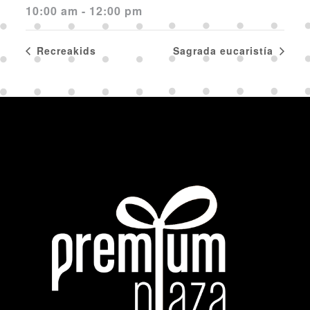
10:00 am - 12:00 pm
Recreakids
Sagrada eucaristía