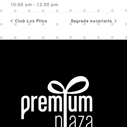
10:00 am - 12:00 pm
Club Los Pilos
Sagrada eucaristía