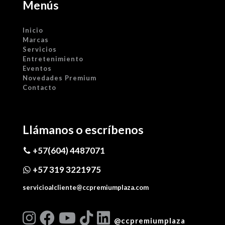
Menús
Inicio
Marcas
Servicios
Entretenimiento
Eventos
Novedades Premium
Contacto
Llámanos o escríbenos
+57(604) 4487071
+57 319 3221975
servicioalcliente@ccpremiumplaza.com
@ccpremiumplaza