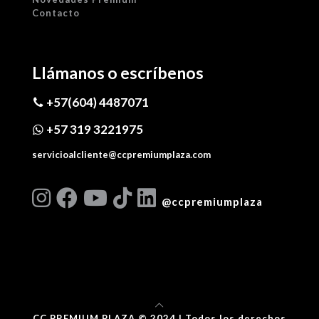
Contacto
Llámanos o escríbenos
+57(604) 4487071
+57 319 3221975
servicioalcliente@ccpremiumplaza.com
@ccpremiumplaza
CC PREMIUM PLAZA © 2024 | Todos los derechos