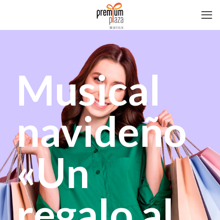
Musical
navideño
«Un
regalo al