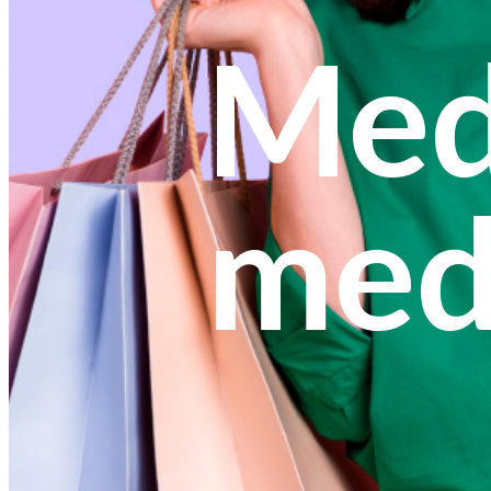
Med
med