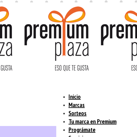
Inicio
Marcas
Sorteos
Tu marca en Premium
Prográmate