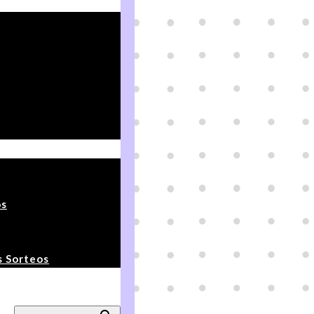
os
s Sorteos