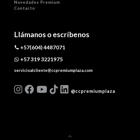
Novedades Premium
Contacto
Llámanos o escríbenos
+57(604) 4487071
+57 319 3221975
servicioalcliente@ccpremiumplaza.com
@ccpremiumplaza