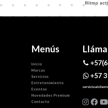
Ritmo act
Menús
Lláma
+57(6
Inicio
Marcas
+57 3
Servicios
Entretenimiento
servicioalclie
Eventos
Novedades Premium
Contacto