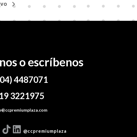
ivo
nos o escríbenos
04) 4487071
19 3221975
nte@ccpremiumplaza.com
@ccpremiumplaza