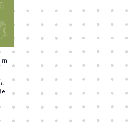
ium
 a
le.