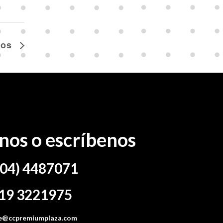
los
nos o escríbenos
04) 4487071
19 3221975
nte@ccpremiumplaza.com