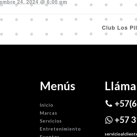
embre 24, 2024 @ 6:00 pm
Club Los Pi
Menús
Lláma
+57(6
Inicio
Marcas
+57 3
Servicios
Entretenimiento
servicioalclie
Eventos